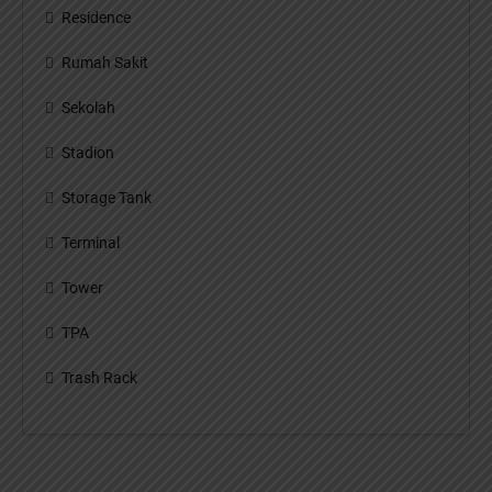
Residence
Rumah Sakit
Sekolah
Stadion
Storage Tank
Terminal
Tower
TPA
Trash Rack