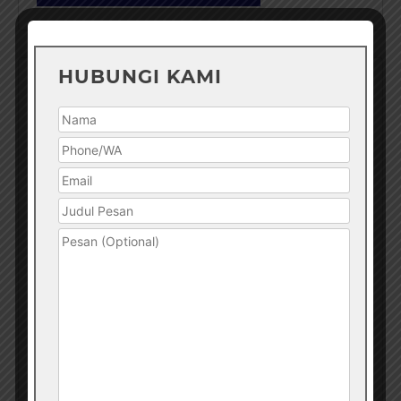
HUBUNGI KAMI
PORTOFOLIO
Alun Alun
Bandara
Bank
Gedung
Gerbang Utama
Gudang
Hotel
Jalan Tol