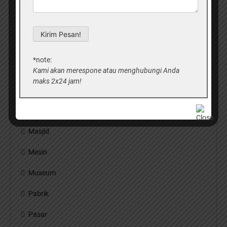
Jembatan
Kampus
Kantor
*note:
Kapal
Kami akan merespone atau menghubungi Anda
maks 2x24 jam!
Makam
Mall
Masjid
Mesin
Museum
Pabrik
Pasar